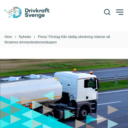
Sök
Togg
men
Hem
Nyheter
Press: Förslag från statlig utredning riskerar att
försämra drivmedelsberedskapen