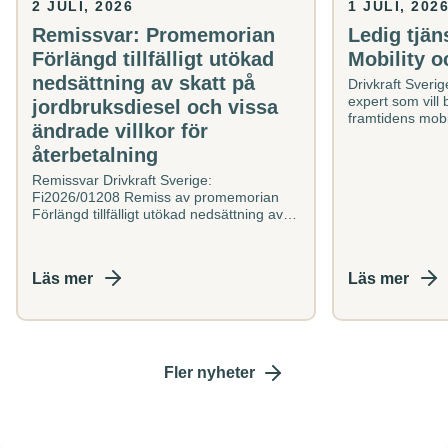
ändrade
2 JULI, 2026
1 JULI, 202
villkor
Remissvar: Promemorian
Ledig tjän
för
återbetalning
Förlängd tillfälligt utökad
Mobility 
nedsättning av skatt på
Drivkraft Sveri
expert som vill b
jordbruksdiesel och vissa
framtidens mobi
ändrade villkor för
energiinfrastruk
återbetalning
strategiskt...
Remissvar Drivkraft Sverige:
Fi2026/01208 Remiss av promemorian
Förlängd tillfälligt utökad nedsättning av
skatt på jordbruksdiesel och vissa
ändrade villkor för...
Läs mer
Läs mer
Fler nyheter