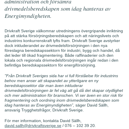
administration och försämra
drivmedelsberedskapen som idag hanteras av
Energimyndigheten.
Drivkraft Sverige välkomnar utredningens övergripande inriktning
på att stärka försörjningsberedskapen och att näringslivets och
industrins konkurrenskraft lyfts fram. Drivkraft Sverige avstyrker
dock inkluderandet av drivmedelsförsörjningen i den nya
föreslagna beredskapssektorn för
industri, bygg och handel, då
det leder till ökad fragmentering. Både raffinaderier och den
lokala och regionala drivmedelsförsörjningen ingår redan i den
befintliga beredskapssektorn för energiförsörjning.
”Från Drivkraft Sveriges sida har vi full förståelse för industrins
behov men anser att skapandet av ytterligare en ny
beredskapssektor där man även inkluderar
drivmedelsförsörjningen är fel väg att gå då det skapar otydlighet
och mer administration för branschen. Vi ser även en stor risk för
fragmentering och oordning inom drivmedelsberedskapen som
idag hanteras av Energimyndigheten”,
säger David Sällh,
ansvarig Trygghetsfrågor, Drivkraft Sverige.
För mer information, kontakta David Sällh,
david.sallh@drivkraftsverige.se
/ 076 – 102 39 20.