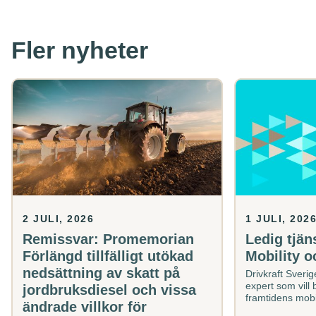
Fler nyheter
Remissvar:
Ledig
Promemorian
tjänst:
Förlängd
Expert
tillfälligt
e-
utökad
Mobility
nedsättning
och
av
HSE
skatt
på
jordbruksdiesel
och
vissa
ändrade
2 JULI, 2026
1 JULI, 202
villkor
Remissvar: Promemorian
Ledig tjän
för
återbetalning
Förlängd tillfälligt utökad
Mobility 
nedsättning av skatt på
Drivkraft Sveri
expert som vill b
jordbruksdiesel och vissa
framtidens mobi
ändrade villkor för
energiinfrastruk