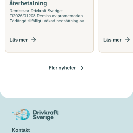
återbetalning
strategiskt...
Remissvar Drivkraft Sverige:
Fi2026/01208 Remiss av promemorian
Förlängd tillfälligt utökad nedsättning av
skatt på jordbruksdiesel och vissa
ändrade villkor för...
Läs mer
Läs mer
Fler nyheter
Kontakt