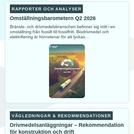
Omställningsbarometern
Q2
RAPPORTER OCH ANALYSER
2026
Omställningsbarometern Q2 2026
Bränsle- och drivmedelsbranschen befinner sig mitt i en
omställning från fossilt till fossilfritt. Biodrivmedel och
elektrifiering är hörnstenar för att lyckas…
Drivmedelsanläggningar
–
VÄGLEDNINGAR & REKOMMENDATIONER
Rekommendation
för
Drivmedelsanläggningar – Rekommendation
konstruktion
för konstruktion och drift