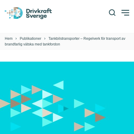
Sök
Togg
men
Hem
Publikationer
Tankbilstransporter – Regelverk för transport av
brandfarlig vätska med tankfordon