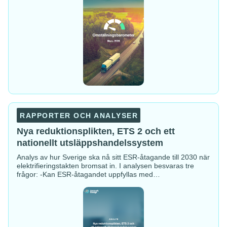
Nya
reduktionsplikten,
RAPPORTER OCH ANALYSER
ETS
2
Nya reduktionsplikten, ETS 2 och ett
och
nationellt utsläppshandelssystem
ett
nationellt
Analys av hur Sverige ska nå sitt ESR-åtagande till 2030 när
utsläppshandelssystem
elektrifieringstakten bromsat in. I analysen besvaras tre
frågor: -Kan ESR-åtagandet uppfyllas med…