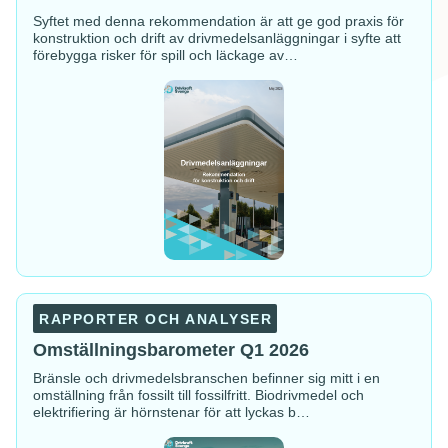
och
drift
Syftet med denna rekommendation är att ge god praxis för
konstruktion och drift av drivmedelsanläggningar i syfte att
förebygga risker för spill och läckage av…
Omställningsbarometer
Q1
RAPPORTER OCH ANALYSER
2026
Omställningsbarometer Q1 2026
Bränsle och drivmedelsbranschen befinner sig mitt i en
omställning från fossilt till fossilfritt. Biodrivmedel och
elektrifiering är hörnstenar för att lyckas b…